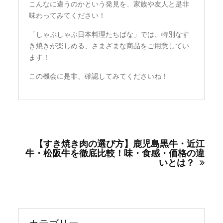
こんなに違うのかという発見を、家族や友人と是非
味わってみてください！
「しゃぶしゃぶ日本料理たちばな」では、特別なす
き焼きが楽しめる、さまざまな商品をご用意してい
ます！
この機会に是非、確認してみてくださいね！
投
稿
【すき焼き肉の選び方】鹿児島黒牛・近江
ナ
牛・松阪牛を徹底比較！味・食感・価格の違
ビ
いとは？
ゲ
ー
シ
ョ
ン