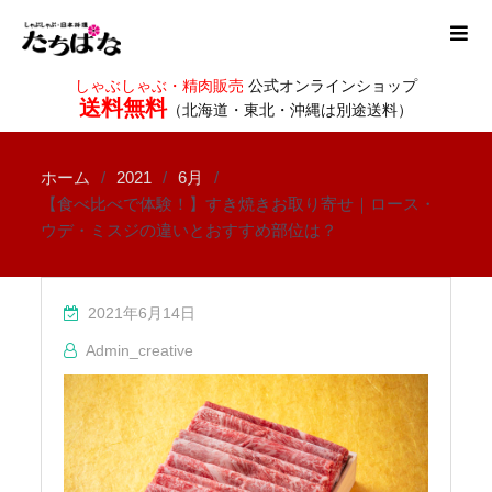
しゃぶしゃぶ・精肉販売
公式オンラインショップ
送料無料
（北海道・東北・沖縄は別途送料）
ホーム
2021
6月
【食べ比べで体験！】すき焼きお取り寄せ｜ロース・
ウデ・ミスジの違いとおすすめ部位は？
2021年6月14日
Admin_creative