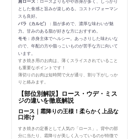
肩ロース
：ロースよりもやや赤身が多く、しっかり
とした食感と旨みが楽しめる。コストパフォーマン
スも良好。
バラ（カルビ）
：脂が多めで、濃厚な味わいが魅
力。甘みのある脂が好きな方におすすめ。
モモ
：赤身主体でヘルシー。あっさりした味わいな
ので、年配の方や脂っこいものが苦手な方に向いて
います。
すき焼き用のお肉は、薄くスライスされていること
も重要なポイントです！
薄切りのお肉は短時間で火が通り、割り下がしっか
りと絡みます。
【部位別解説】ロース・ウデ・ミス
ジの違いを徹底解説
ロース｜霜降りの王様！柔らかく上品な
口溶け
すき焼きの定番として人気の「ロース」。背中の部
分に当たり、霜降りが美しく入っているのが特徴で