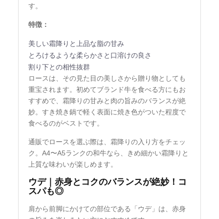
す。
特徴：
美しい霜降りと上品な脂の甘み
とろけるような柔らかさと口溶けの良さ
割り下との相性抜群
ロースは、その見た目の美しさから贈り物としても
重宝されます。初めてブランド牛を食べる方にもお
すすめで、霜降りの甘みと肉の旨みのバランスが絶
妙。すき焼き鍋で軽く表面に焼き色がついた程度で
食べるのがベストです。
通販でロースを選ぶ際は、霜降りの入り方をチェッ
ク。A4〜A5ランクの和牛なら、きめ細かい霜降りと
上質な味わいが楽しめます。
ウデ｜赤身とコクのバランスが絶妙！コ
スパも◎
肩から前脚にかけての部位である「ウデ」は、赤身