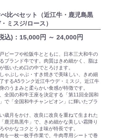
食べ比べセット（近江牛・鹿児島黒
・ミスジ/ロース）
税込)：
15,000円 ～
24,000円
戸ビーフや松阪牛とともに、日本三大和牛の
るブランド牛です。肉質はきめ細かく、脂は
が低いため口の中でとろけます。
しゃぶしゃぶ・すき焼きで美味しい、きめ細
了するA5ランク近江牛ウデ・ミスジ。近江牛
身のうまみと柔らかい食感が特徴です。
、全国の和牛王座を決定する「第11回全国和
」で「全国和牛チャンピオン」に輝いたブラ
い歳月をかけ、改良に改良を重ねて生まれた
「鹿児島黒牛」で、きめ細かな美しい霜降り
ろやかなコクとうま味が特長です。
肉を一枚一枚手作業で、牛肉専用シートで巻