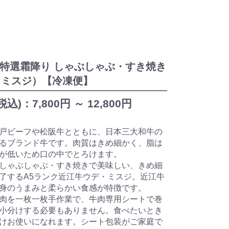
5 特選霜降り しゃぶしゃぶ・すき焼き
・ミスジ）【冷凍便】
税込)：
7,800円 ～
12,800円
戸ビーフや松阪牛とともに、日本三大和牛の
るブランド牛です。肉質はきめ細かく、脂は
が低いため口の中でとろけます。
しゃぶしゃぶ・すき焼きで美味しい、きめ細
了するA5ランク近江牛ウデ・ミスジ。近江牛
身のうまみと柔らかい食感が特徴です。
肉を一枚一枚手作業で、牛肉専用シートで巻
小分けする必要もありません。食べたいとき
けお使いになれます。シート包装がご家庭で