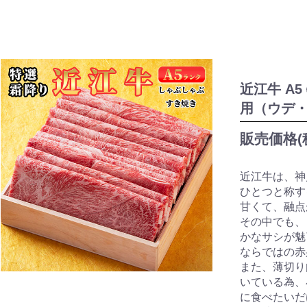
近江牛 A
用（ウデ
販売価格(
近江牛は、神
ひとつと称す
甘くて、融点
その中でも、
かなサシが魅
ならではの赤
また、薄切り
いている為、
に食べたいだ