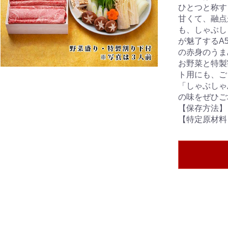
ひとつと称す
甘くて、融点
も、しゃぶし
が魅了するA
の赤身のうま
お野菜と特製
ト用にも、ご
「しゃぶしゃ
の味をぜひご
【保存方法】
【特定原材料