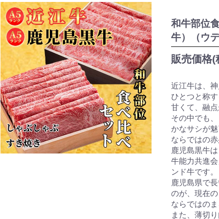
和牛部位
牛）（ウデ
販売価格(
近江牛は、神
ひとつと称す
甘くて、融点
その中でも、
かなサシが魅
ならではの赤
鹿児島黒牛は
牛能力共進会
ンド牛です。
鹿児島県で長
のが、現在の
ならではのま
また、薄切り