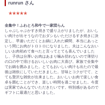
runrun さん
★★★★★
全集中！ふわとろ和牛で一家団らん
しゃぶしゃぶかすき焼きで盛り上がりましたが、おいし
い肉汁が出そうなのでおダシもいただけるすき焼きに決
定し、早速いただくとお鍋に入れた瞬間、本当にあっと
いう間にお肉がトロトロになりました。夫はこんなおい
しいお肉初めて食べたと言ってとても喜んでいました
し、子供は分厚いお肉はあまり噛み切れないので薄切り
の口の中で溶けるおいしいお肉に大喜び。家族で全集中
でお鍋を囲みました。とてもおいしい肉汁も出たので最
後は雑炊にしていただきました。甘味とコクがでて、と
ても贅沢な雑炊が出来ました。おいしいお肉で楽しい食
卓を囲むことができ、楽しい時間を過ごせました。今度
は実家でみんなでいただきたいです。特別感があるので
ギフトに最適だと思いました。