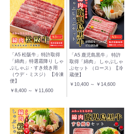
「A5 松阪牛」特許取得
「A5 鹿児島黒牛」 特許
「綿肉」特選霜降り しゃ
取得「綿肉」 しゃぶしゃ
ぶしゃぶ・すき焼き用
ぶセット （ロース）【冷
（ウデ・ミスジ） 【冷凍
蔵便】
便】
￥10,400 ～ ￥14,600
￥8,400 ～ ￥11,600