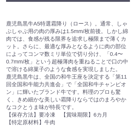
鹿児島黒牛A5特選霜降り（ロース）。通常、しゃ
ぶしゃぶ用の肉の厚みは1.5mm/枚前後。しかし綿
肉では、食感が残る限界を追求し極限まで薄くカ
ット。さらに、最適な厚みとなるように肉の部位
によってコンマ数ミリ単位で切り分け、「0.4〜
0.7mm/枚」という超極薄肉を重ねることで口の中
で溶ける綿菓子のような食感を実現しました。
鹿児島黒牛は、全国の和牛王座を決定する「第11
回全国和牛能力共進会」で「全国和牛チャンピオ
ン」に輝いたブランド牛です。料理のプロも驚
く、きめ細かな美しい霜降りならではのまろやか
なコクとうま味が特長です。
【保存方法】要冷凍 【賞味期限】6カ月
【特定原材料】牛肉