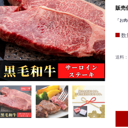
販売価
「お肉
数
送料